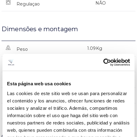
NÃO
Regulaçao
Dimensões e montagem
1.09Kg
Peso
1578x110x60mm
Dimensão
Superfície
Posição de montagem
Esta página web usa cookies
Las cookies de este sitio web se usan para personalizar
NÃO
Junção
el contenido y los anuncios, ofrecer funciones de redes
sociales y analizar el tráfico. Además, compartimos
Directa
Iluminação
información sobre el uso que haga del sitio web con
nuestros partners de redes sociales, publicidad y análisis
web, quienes pueden combinarla con otra información
Carcaça e Acabamento