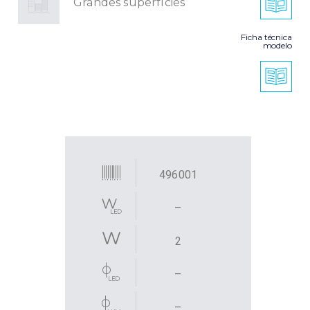
Grandes superfícies
Ficha técnica
modelo
496001
–
2
–
–