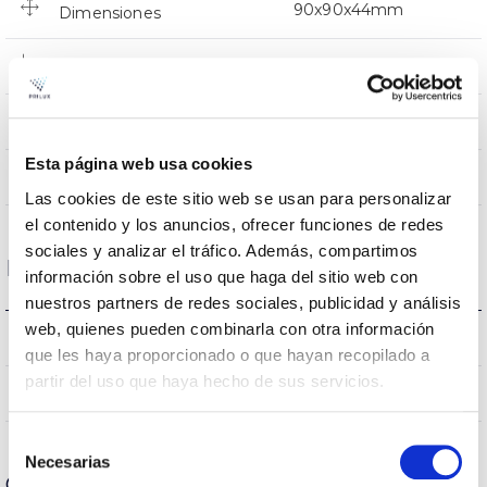
90x90x44mm
Dimensiones
Empotrado Techo
Posición de montaje
NO
Empalmable
Esta página web usa cookies
Directa
Iluminación
Las cookies de este sitio web se usan para personalizar
el contenido y los anuncios, ofrecer funciones de redes
sociales y analizar el tráfico. Además, compartimos
Datos ópticos
información sobre el uso que haga del sitio web con
nuestros partners de redes sociales, publicidad y análisis
web, quienes pueden combinarla con otra información
4000K
Temperatura de color
que les haya proporcionado o que hayan recopilado a
partir del uso que haya hecho de sus servicios.
80
CRI Índice de repr. cromática
Selección
Necesarias
de
Carcasa y Acabado