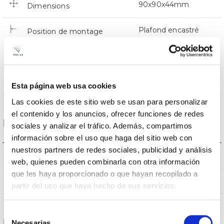
90x90x44mm
Dimensions
Plafond encastré
Position de montage
NON
Empalmable
Directa
Éclairage
Esta página web usa cookies
Las cookies de este sitio web se usan para personalizar
el contenido y los anuncios, ofrecer funciones de redes
Données optiques
sociales y analizar el tráfico. Además, compartimos
información sobre el uso que haga del sitio web con
nuestros partners de redes sociales, publicidad y análisis
4000K
Température de coleur
web, quienes pueden combinarla con otra información
que les haya proporcionado o que hayan recopilado a
80
CRI Indice de rendu des couleurs
partir del uso que haya hecho de sus servicios.
Selección
Logement et finition
Necesarias