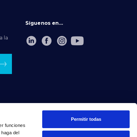
Síguenos en…
a la
Permitir todas
er funciones
 haga del