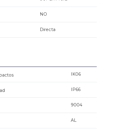
NO
Directa
IK06
mpactos
IP66
dad
9004
AL