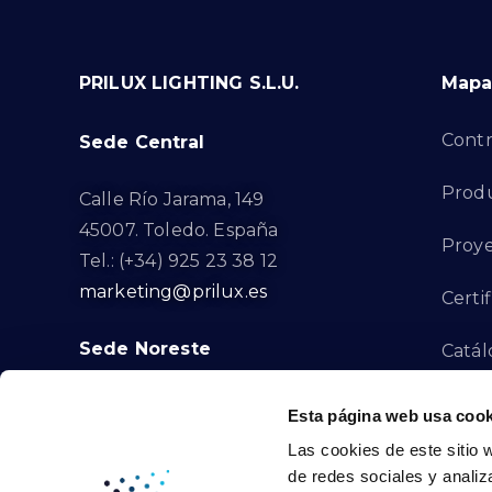
PRILUX LIGHTING S.L.U.
Mapa 
Contr
Sede Central
Prod
Calle Río Jarama, 149
45007. Toledo. España
Proye
Tel.: (+34) 925 23 38 12
marketing@prilux.es
Certi
Sede Noreste
Catál
Proye
Calle Del Torrent Fondo, s/n
Esta página web usa cook
08791. Sant Llorenç d’Hortons.
Las cookies de este sitio 
Canal
Barcelona. España
de redes sociales y analiz