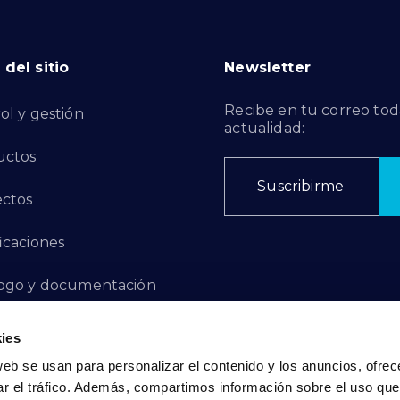
del sitio
Newsletter
Recibe en tu correo tod
ol y gestión
actualidad:
uctos
Suscribirme
ctos
ficaciones
ogo y documentación
ctos de Innovación
ies
web se usan para personalizar el contenido y los anuncios, ofrec
 de Denuncias
ar el tráfico. Además, compartimos información sobre el uso que