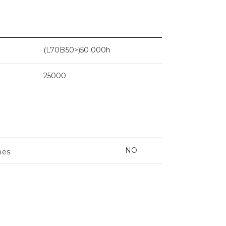
(L70B50>)50.000h
25000
NO
nes