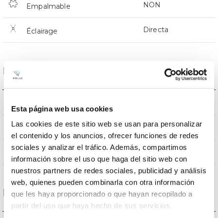
NON
Empalmable
Directa
Éclairage
Données optiques
3000K
Température de coleur
Esta página web usa cookies
Las cookies de este sitio web se usan para personalizar
80
CRI Indice de rendu des couleurs
el contenido y los anuncios, ofrecer funciones de redes
sociales y analizar el tráfico. Además, compartimos
60
Angle d’ouverture
información sobre el uso que haga del sitio web con
nuestros partners de redes sociales, publicidad y análisis
web, quienes pueden combinarla con otra información
Logement et finition
que les haya proporcionado o que hayan recopilado a
partir del uso que haya hecho de sus servicios.