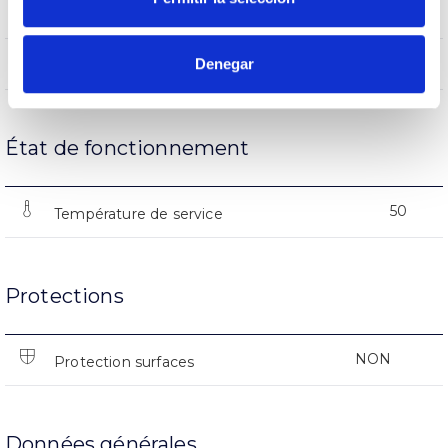
(L70B50>)50.000h
Heures de vie
25000
Denegar
Nº d’allumages
État de fonctionnement
50
Température de service
Protections
NON
Protection surfaces
Données générales