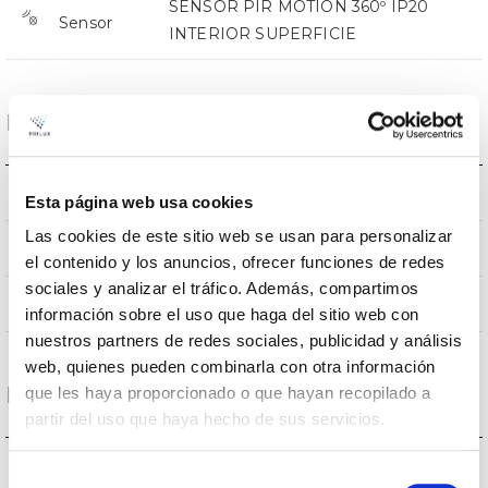
SENSOR PIR MOTION 360º IP20
Sensor
INTERIOR SUPERFICIE
Dimensiones y Montaje
0x0x0mm
Dimensiones
Esta página web usa cookies
Las cookies de este sitio web se usan para personalizar
Superficie
Posición de montaje
el contenido y los anuncios, ofrecer funciones de redes
sociales y analizar el tráfico. Además, compartimos
NO
Empalmable
información sobre el uso que haga del sitio web con
nuestros partners de redes sociales, publicidad y análisis
web, quienes pueden combinarla con otra información
Datos ópticos
que les haya proporcionado o que hayan recopilado a
partir del uso que haya hecho de sus servicios.
360
Ángulo de apertura
Selección