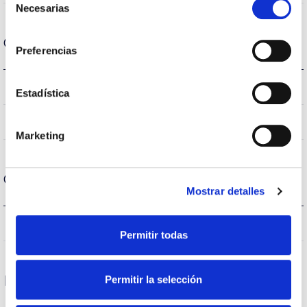
Necesarias
de
consentimiento
Carcasa y Acabado
Preferencias
IP20
IP Índice de estanqueidad
Estadística
Blanco
Color cuerpo
Marketing
Condiciones de funcionamiento
Mostrar detalles
40
Temp. de funcionamiento
Permitir todas
Protecciones
Permitir la selección