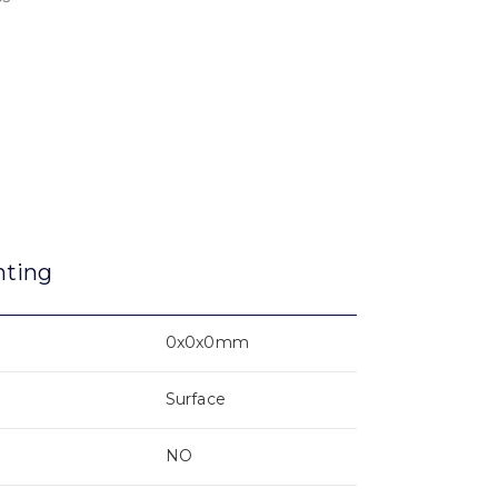
nting
0x0x0mm
Surface
NO