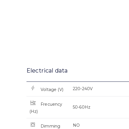
Electrical data
220-240V
Voltage (V)
Frecuency
50-60Hz
(Hz)
NO
Dimming