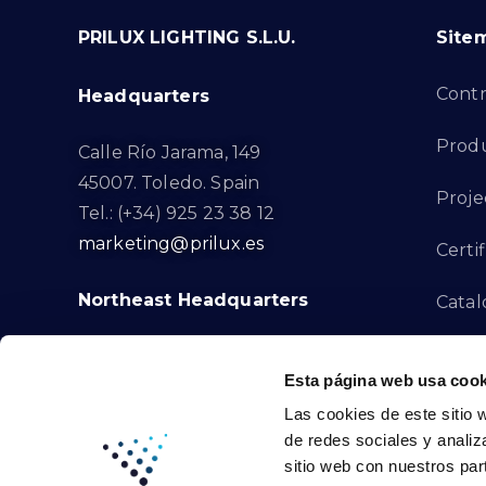
PRILUX LIGHTING S.L.U.
Site
Cont
Headquarters
Prod
Calle Río Jarama, 149
45007. Toledo. Spain
Proje
Tel.: (+34) 925 23 38 12
marketing@prilux.es
Certif
Northeast Headquarters
Cata
Innov
Calle Del Torrent Fondo, s/n
Esta página web usa cook
08791. Sant Llorenç d’Hortons.
Compl
Las cookies de este sitio 
Barcelona. Spain
de redes sociales y analiz
Tel.: (+34) 93 719 23 29
Cont
sitio web con nuestros par
marketing@prilux.es