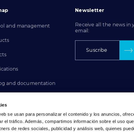
map
Newsletter
Receive all the news in 
rol and management
email:
ucts
Suscribe
cts
ications
log and documentation
ation Projects
ies
aints Channel
web se usan para personalizar el contenido y los anuncios, ofrec
ar el tráfico. Además, compartimos información sobre el uso que
act
tners de redes sociales, publicidad y análisis web, quienes pue