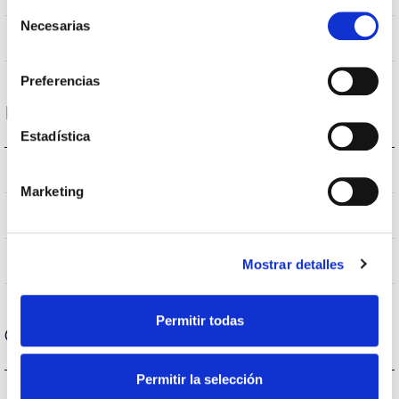
Selección
Necesarias
de
No
Empalmable
consentimiento
Preferencias
Datos ópticos
Estadística
3.000K
Temperatura de color
Marketing
>70
CRI Índice de repr. cromática
VA00K0M
Óptica
Mostrar detalles
Permitir todas
Carcasa y Acabado
Permitir la selección
IK09
IK Protección contra impactos