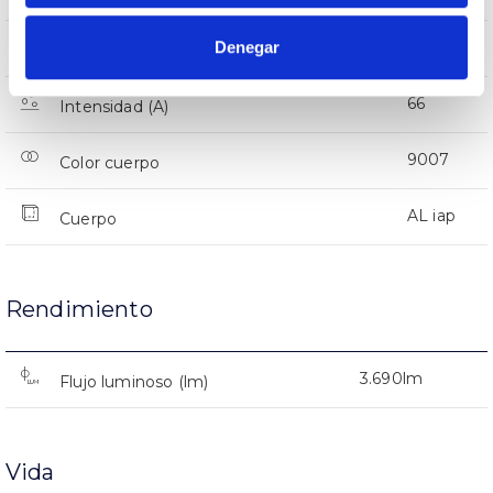
Denegar
IP66
IP Índice de estanqueidad
66
Intensidad (A)
9007
Color cuerpo
AL iap
Cuerpo
Rendimiento
3.690lm
Flujo luminoso (lm)
Vida