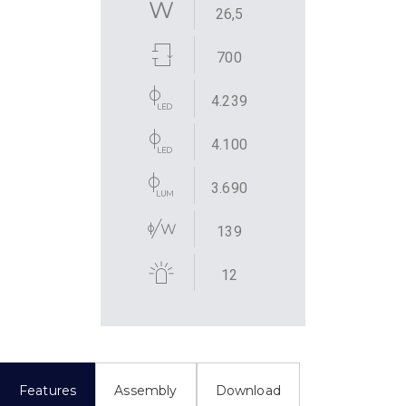
26,5
700
4.239
4.100
3.690
139
12
Features
Assembly
Download