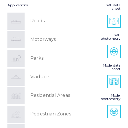
Applications
SKU data
sheet
Roads
SKU
photometry
Motorways
Parks
Model data
sheet
Viaducts
Residential Areas
Model
photometry
Pedestrian Zones