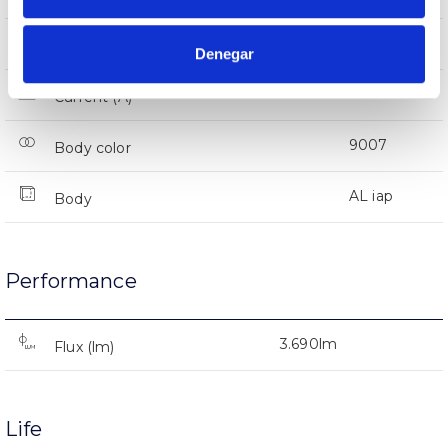
IP66
IP Tightness index
Denegar
66
Current (A)
9007
Body color
AL iap
Body
Performance
3.690lm
Flux (lm)
Life