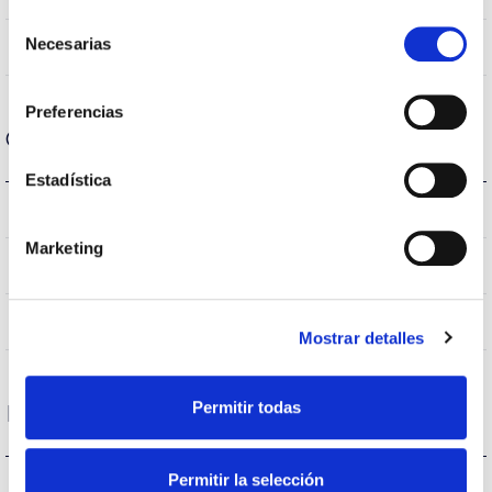
Selección
Necesarias
No
de
Linkable
consentimiento
Preferencias
Optical data
Estadística
3.000K
Colour temperature
Marketing
>70
CRI Colour rendering index
VA00K0M
Optical
Mostrar detalles
Permitir todas
Housing and Finish
Permitir la selección
IK09
IK Impact resistance