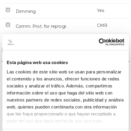
Yes
Dimming
CMR
Comm. Prot. for reprogr.
Dimensions and Mounting
Esta página web usa cookies
Crosier Mount
Mounting
Las cookies de este sitio web se usan para personalizar
el contenido y los anuncios, ofrecer funciones de redes
0,231m2
Wind Resistance
sociales y analizar el tráfico. Además, compartimos
información sobre el uso que haga del sitio web con
9Kg
Weight
nuestros partners de redes sociales, publicidad y análisis
web, quienes pueden combinarla con otra información
620x295x145mm
que les haya proporcionado o que hayan recopilado a
Measures
partir del uso que haya hecho de sus servicios.
Crosier Mount
Mounting position