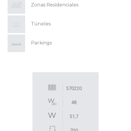
Zonas Residenciales
Túneles
Parkings
570220
48
51,7
700