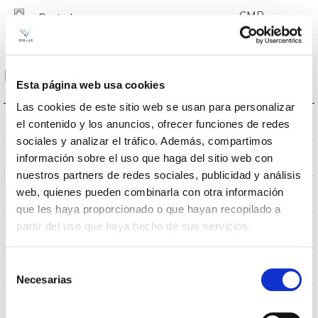
CMR
Prot. de com. para reprogr.
Dimensiones y Montaje
Esta página web usa cookies
Las cookies de este sitio web se usan para personalizar
Montaje en Báculo
Montaje
el contenido y los anuncios, ofrecer funciones de redes
sociales y analizar el tráfico. Además, compartimos
0,124m2
información sobre el uso que haga del sitio web con
Resistencia al Viento
nuestros partners de redes sociales, publicidad y análisis
web, quienes pueden combinarla con otra información
540x230x112mm
Dimensiones
que les haya proporcionado o que hayan recopilado a
partir del uso que haya hecho de sus servicios.
Montaje en Báculo
Posición de montaje
Selección
No
Empalmable
Necesarias
de
consentimiento