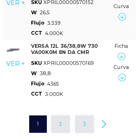
VER +
SKU
XPRIL00000570152
Curva
W
26,5
Flujo
3.339
CCT
4.000K
VERSA 12L 36/38,8W 730
Ficha
VA00K0M 8N DA CMR
VER +
SKU
XPRIL00000570169
Curva
W
38,8
Flujo
4365
CCT
3.000K
1
2
3