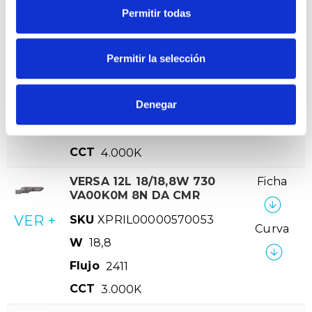
Permitir todas
CCT
3.000K
VERSA 12L 12/13,3W 740
Ficha
VA00K0M 8N DA CMR
Permitir la selección
VER +
SKU
XPRIL00000570046
Curva
Denegar
W
13,3
Flujo
1.801
CCT
4.000K
VERSA 12L 18/18,8W 730
Ficha
VA00K0M 8N DA CMR
VER +
SKU
XPRIL00000570053
Curva
W
18,8
Flujo
2411
CCT
3.000K