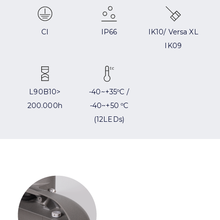
CI
IP66
IK10/ Versa XL
IK09
L90B10>
-40~+35ºC /
200.000h
-40~+50 ºC
(12LEDs)