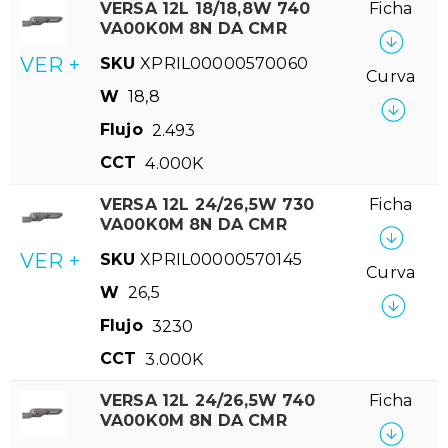
VERSA 12L 18/18,8W 740
Ficha
VA00K0M 8N DA CMR
VER +
SKU
XPRIL00000570060
Curva
W
18,8
Flujo
2.493
CCT
4.000K
VERSA 12L 24/26,5W 730
Ficha
VA00K0M 8N DA CMR
VER +
SKU
XPRIL00000570145
Curva
W
26,5
Flujo
3230
CCT
3.000K
VERSA 12L 24/26,5W 740
Ficha
VA00K0M 8N DA CMR