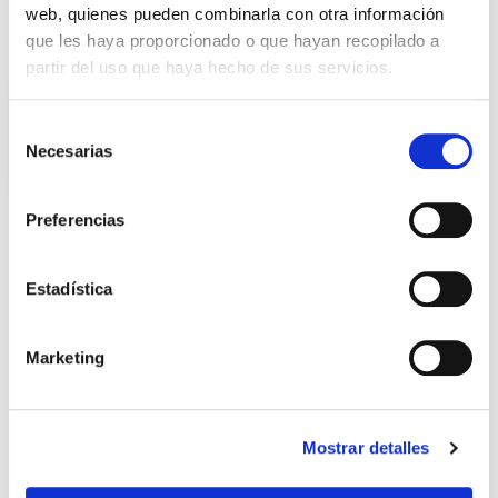
web, quienes pueden combinarla con otra información
que les haya proporcionado o que hayan recopilado a
Versa
Versa L
Versa XL
partir del uso que haya hecho de sus servicios.
Selección
Necesarias
de
consentimiento
Preferencias
Product
Estadística
o
VERSA 12L 12/13,3W 730
Ficha
Marketing
VA00K0M 8N DA CMR
VER +
SKU
XPRIL00000570039
Curva
Mostrar detalles
W
13,3
Flujo
1742