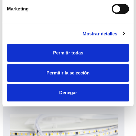
Marketing
Mostrar detalles
ROLLO IMAGINE JOB 10W IP65 840 120°
Permitir todas
50M 230V
701716
Permitir la selección
See product
Denegar