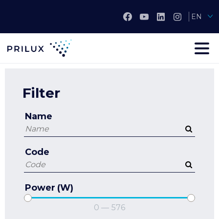
EN
Filter
Name
Code
Power (W)
0
—
576