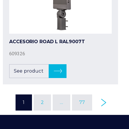
ACCESORIO ROAD L RAL9007T
609326
See product
1
2
…
77