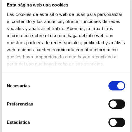
Esta página web usa cookies
Las cookies de este sitio web se usan para personalizar
el contenido y los anuncios, ofrecer funciones de redes
sociales y analizar el tráfico. Además, compartimos
ROLLO IMAGINE JOB 10W IP65 830 120°
información sobre el uso que haga del sitio web con
50M 230V
nuestros partners de redes sociales, publicidad y análisis
web, quienes pueden combinarla con otra información
702980
que les haya proporcionado o que hayan recopilado a
partir del uso que haya hecho de sus servicios.
See product
Selección
Necesarias
de
consentimiento
Preferencias
Estadística