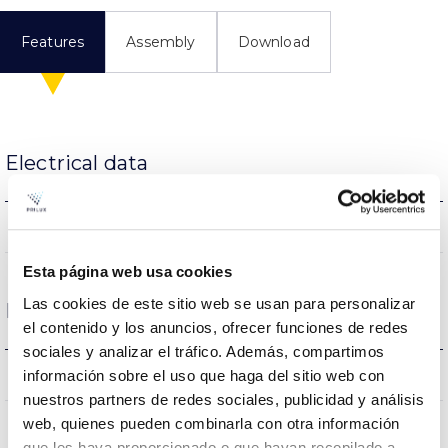
Features
Assembly
Download
Electrical data
NO
Dimming
Esta página web usa cookies
Las cookies de este sitio web se usan para personalizar
Dimensions and Mounting
el contenido y los anuncios, ofrecer funciones de redes
sociales y analizar el tráfico. Además, compartimos
0.08Kg
información sobre el uso que haga del sitio web con
Weight
nuestros partners de redes sociales, publicidad y análisis
web, quienes pueden combinarla con otra información
57x20x20mm
Measures
que les haya proporcionado o que hayan recopilado a