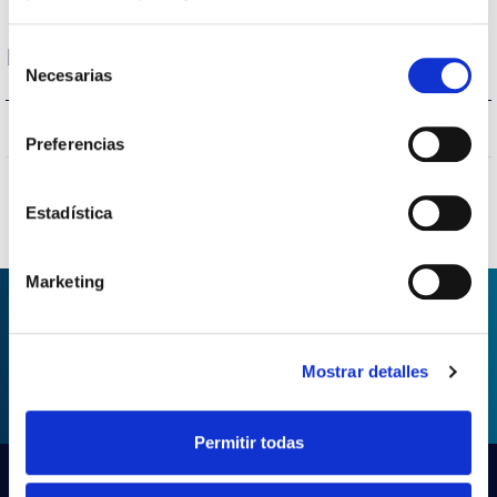
Selección
Protections
Necesarias
de
consentimiento
NO
Surges protection
Preferencias
Estadística
Marketing
ASK FOR INFORMATION
Mostrar detalles
Permitir todas