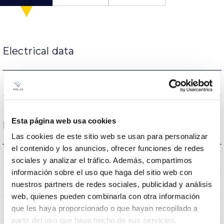
Electrical data
NO
Dimming
Esta página web usa cookies
Dimensions and Mounting
Las cookies de este sitio web se usan para personalizar
el contenido y los anuncios, ofrecer funciones de redes
0.5Kg
Weight
sociales y analizar el tráfico. Además, compartimos
información sobre el uso que haga del sitio web con
0x0x0mm
Measures
nuestros partners de redes sociales, publicidad y análisis
web, quienes pueden combinarla con otra información
NO
que les haya proporcionado o que hayan recopilado a
Linkable
partir del uso que haya hecho de sus servicios.