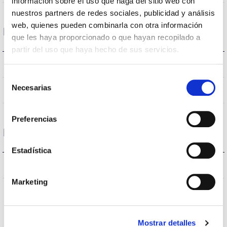
información sobre el uso que haga del sitio web con
nuestros partners de redes sociales, publicidad y análisis
web, quienes pueden combinarla con otra información
Housing and Finish
que les haya proporcionado o que hayan recopilado a
partir del uso que haya hecho de sus servicios.
Black
Body color
Selección
Necesarias
de
Acero
Body
consentimiento
Preferencias
Protections
Estadística
NO
Surges protection
Marketing
Mostrar detalles