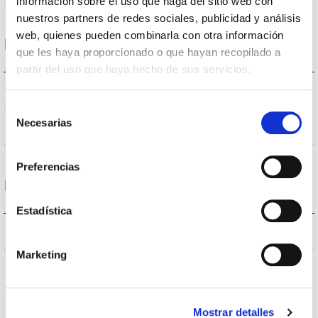
información sobre el uso que haga del sitio web con
nuestros partners de redes sociales, publicidad y análisis
web, quienes pueden combinarla con otra información
Housing and Finish
que les haya proporcionado o que hayan recopilado a
partir del uso que haya hecho de sus servicios.
White
Body color
Selección
Necesarias
de
Acero
Body
consentimiento
Preferencias
Protections
Estadística
NO
Surges protection
Marketing
Mostrar detalles