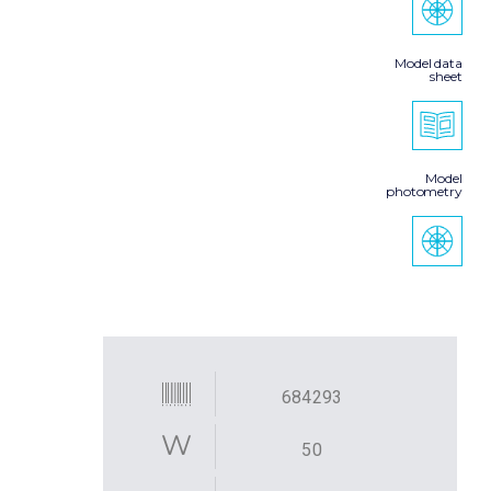
Model data
sheet
Model
photometry
684293
50