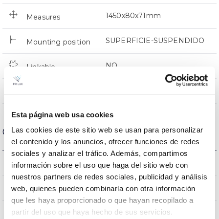
1450x80x71mm
Measures
SUPERFICIE-SUSPENDIDO
Mounting position
NO
Linkable
Directa
Lighting
Esta página web usa cookies
Las cookies de este sitio web se usan para personalizar
Optical data
el contenido y los anuncios, ofrecer funciones de redes
sociales y analizar el tráfico. Además, compartimos
3000K-4000K-6500K
Colour temperature
información sobre el uso que haga del sitio web con
nuestros partners de redes sociales, publicidad y análisis
80
web, quienes pueden combinarla con otra información
CRI Colour rendering index
que les haya proporcionado o que hayan recopilado a
partir del uso que haya hecho de sus servicios.
120
Opening angle