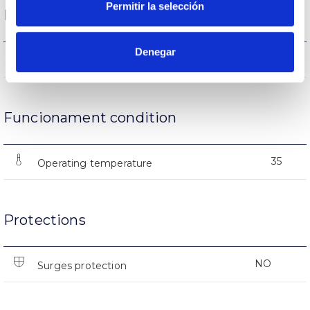
Permitir la selección
Life
Denegar
(L70B50>)50.000h
Lifetime
Funcionament condition
35
Operating temperature
Protections
NO
Surges protection