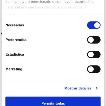
que les haya proporcionado o que hayan recopilado a
cromática
partir del uso que haya hecho de sus servicios.
120
Angulo de abertura
Selección
Necesarias
de
consentimiento
Carcaça e Acabamento
Preferencias
IK08
IK Proteção contra impactos
Estadística
IP66
Índice de estanqueidade IP
Marketing
GRIS
Cor do corpo
Mostrar detalles
Desempenho
Permitir todas