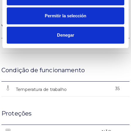
7000-7050-7080lm
Fluxo (lm)
Permitir la selección
Vida
Denegar
(L70B50>)50.000h
Vida
Condição de funcionamento
35
Temperatura de trabalho
Proteções