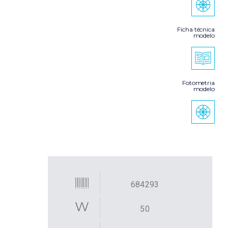
Ficha técnica
modelo
Fotometria
modelo
684293
50