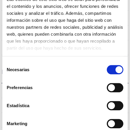
1225x50x35mm
Measures
el contenido y los anuncios, ofrecer funciones de redes
sociales y analizar el tráfico. Además, compartimos
Surface
Mounting position
información sobre el uso que haga del sitio web con
nuestros partners de redes sociales, publicidad y análisis
NO
Linkable
web, quienes pueden combinarla con otra información
que les haya proporcionado o que hayan recopilado a
Directa
partir del uso que haya hecho de sus servicios.
Lighting
Selección
Necesarias
de
Housing and Finish
consentimiento
Preferencias
G13
Bushing type
IP20
Estadística
IP Tightness index
White
Body color
Marketing