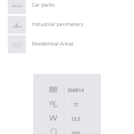
Car parks
Industrial perimeters
Residential Areas
568814
12
13,3
350