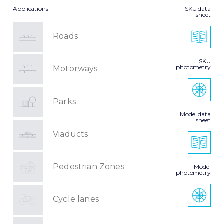
Applications
SKU data
sheet
Roads
SKU
photometry
Motorways
Parks
Model data
sheet
Viaducts
Pedestrian Zones
Model
photometry
Cycle lanes