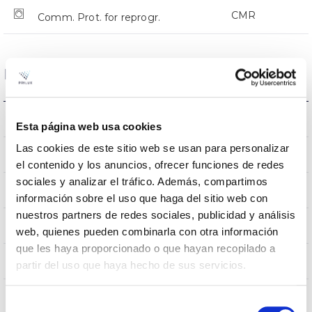
CMR
Comm. Prot. for reprogr.
Dimensions and Mounting
Crosier Mount
Mounting
Esta página web usa cookies
Las cookies de este sitio web se usan para personalizar
0,151m2
Wind Resistance
el contenido y los anuncios, ofrecer funciones de redes
sociales y analizar el tráfico. Además, compartimos
5Kg
Weight
información sobre el uso que haga del sitio web con
nuestros partners de redes sociales, publicidad y análisis
525x255x105mm
Measures
web, quienes pueden combinarla con otra información
que les haya proporcionado o que hayan recopilado a
Crosier Mount
Mounting position
partir del uso que haya hecho de sus servicios.
No
Linkable
Selección