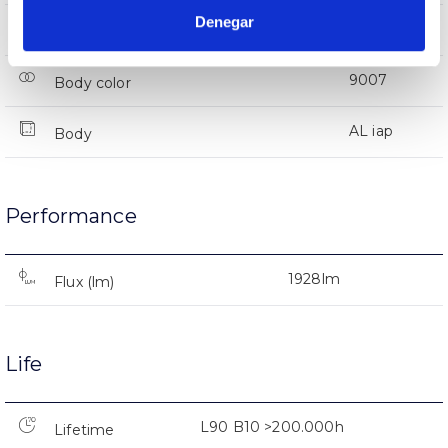
Denegar
IP66
IP Tightness index
9007
Body color
AL iap
Body
Performance
1928lm
Flux (lm)
Life
L90 B10 >200.000h
Lifetime