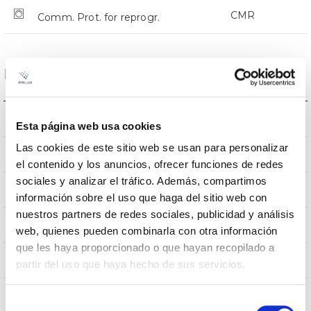
CMR
Comm. Prot. for reprogr.
Dimensions and Mounting
Crosier Mount
Mounting
Esta página web usa cookies
Las cookies de este sitio web se usan para personalizar
0,151m2
Wind Resistance
el contenido y los anuncios, ofrecer funciones de redes
sociales y analizar el tráfico. Además, compartimos
5Kg
Weight
información sobre el uso que haga del sitio web con
nuestros partners de redes sociales, publicidad y análisis
525x255x105mm
Measures
web, quienes pueden combinarla con otra información
que les haya proporcionado o que hayan recopilado a
Crosier Mount
Mounting position
partir del uso que haya hecho de sus servicios.
No
Linkable
Selección