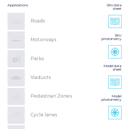
Applications
SKU data
sheet
Roads
SKU
photometry
Motorways
Parks
Model data
sheet
Viaducts
Pedestrian Zones
Model
photometry
Cycle lanes