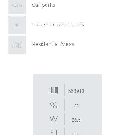
Car parks
Industrial perimeters
Residential Areas
568913
24
26,5
700