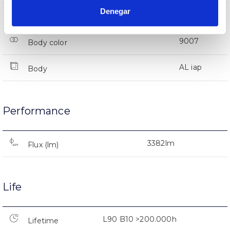
Denegar
IP66
IP Tightness index
9007
Body color
AL iap
Body
Performance
3382lm
Flux (lm)
Life
L90 B10 >200.000h
Lifetime