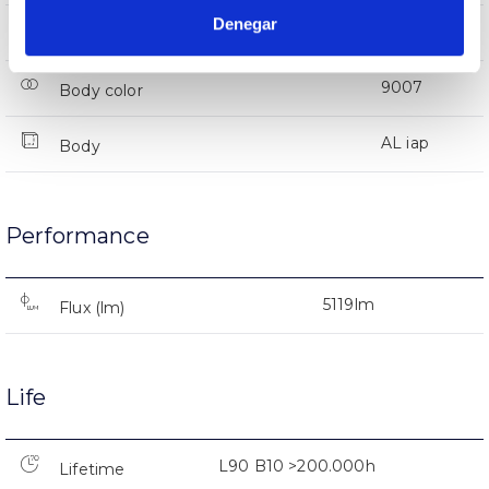
Denegar
IP66
IP Tightness index
9007
Body color
AL iap
Body
Performance
5119lm
Flux (lm)
Life
L90 B10 >200.000h
Lifetime