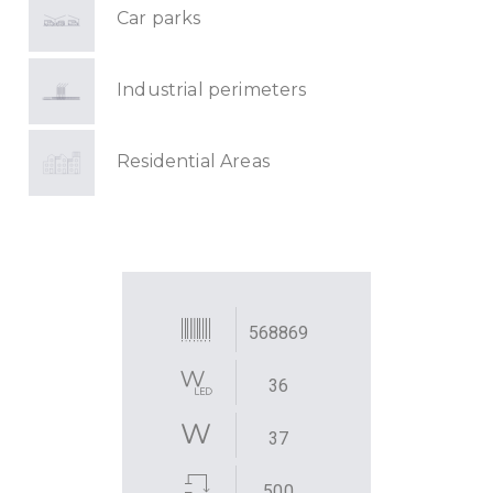
Car parks
Industrial perimeters
Residential Areas
568869
36
37
500