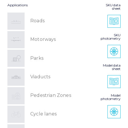
Applications
SKU data
sheet
Roads
SKU
photometry
Motorways
Parks
Model data
sheet
Viaducts
Pedestrian Zones
Model
photometry
Cycle lanes