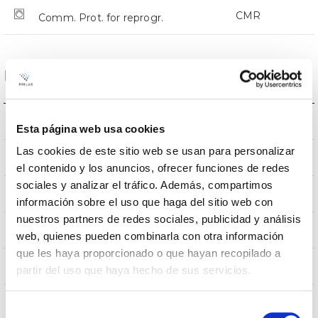
CMR
Comm. Prot. for reprogr.
Dimensions and Mounting
Crosier Mount
Mounting
Esta página web usa cookies
Las cookies de este sitio web se usan para personalizar
0,151m2
Wind Resistance
el contenido y los anuncios, ofrecer funciones de redes
sociales y analizar el tráfico. Además, compartimos
5Kg
Weight
información sobre el uso que haga del sitio web con
nuestros partners de redes sociales, publicidad y análisis
525x255x105mm
Measures
web, quienes pueden combinarla con otra información
que les haya proporcionado o que hayan recopilado a
Crosier Mount
Mounting position
partir del uso que haya hecho de sus servicios.
No
Linkable
Selección