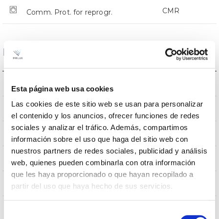
CMR
Comm. Prot. for reprogr.
Dimensions and Mounting
Crosier Mount
Mounting
Esta página web usa cookies
Las cookies de este sitio web se usan para personalizar
0,151m2
Wind Resistance
el contenido y los anuncios, ofrecer funciones de redes
sociales y analizar el tráfico. Además, compartimos
5Kg
Weight
información sobre el uso que haga del sitio web con
nuestros partners de redes sociales, publicidad y análisis
525x255x105mm
Measures
web, quienes pueden combinarla con otra información
que les haya proporcionado o que hayan recopilado a
Crosier Mount
Mounting position
partir del uso que haya hecho de sus servicios.
No
Linkable
Selección