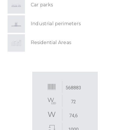
Car parks
Industrial perimeters
Residential Areas
568883
72
74,6
1000