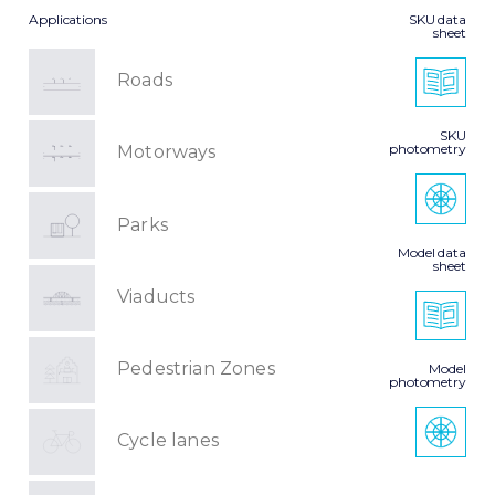
Applications
SKU data
sheet
Roads
SKU
photometry
Motorways
Parks
Model data
sheet
Viaducts
Pedestrian Zones
Model
photometry
Cycle lanes