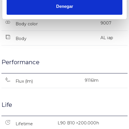
Denegar
IP66
IP Tightness index
9007
Body color
AL iap
Body
Performance
9116lm
Flux (lm)
Life
L90 B10 >200.000h
Lifetime