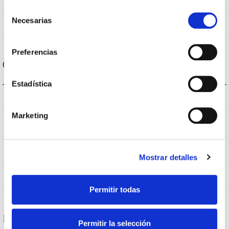
Selección
Necesarias
No
de
Linkable
consentimiento
Preferencias
Optical data
Estadística
3.000K
Colour temperature
Marketing
>70
CRI Colour rendering index
VA00K0M
Optical
Mostrar detalles
0,0%
Higher Hemispheric Flow
Permitir todas
Housing and Finish
Permitir la selección