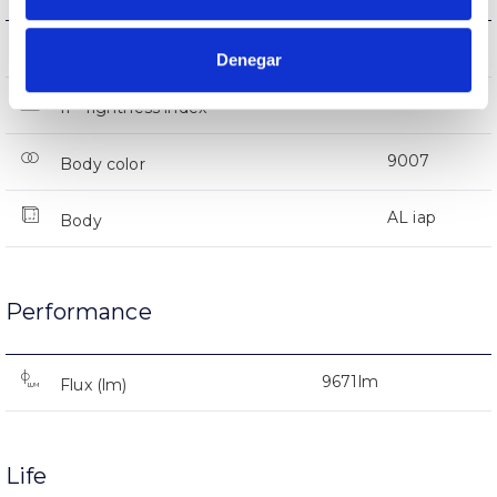
IK08
IK Impact resistance
Denegar
IP66
IP Tightness index
9007
Body color
AL iap
Body
Performance
9671lm
Flux (lm)
Life