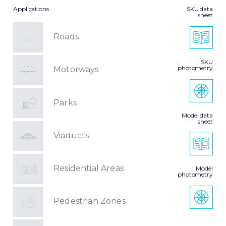
Applications
SKU data
sheet
Roads
SKU
photometry
Motorways
Parks
Model data
sheet
Viaducts
Residential Areas
Model
photometry
Pedestrian Zones