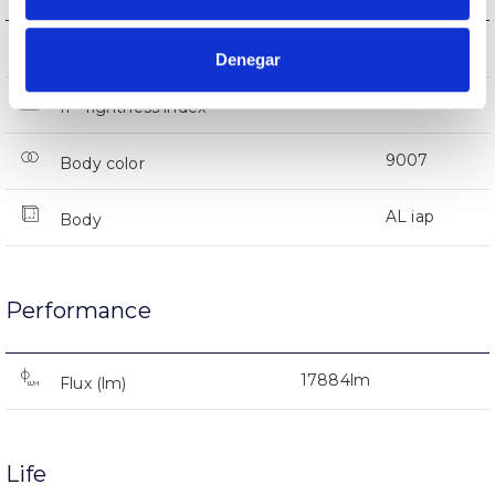
IK08
IK Impact resistance
Denegar
IP66
IP Tightness index
9007
Body color
AL iap
Body
Performance
17884lm
Flux (lm)
Life