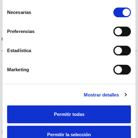
Selección
Necesarias
No
de
Linkable
consentimiento
Preferencias
Optical data
Estadística
3.000K
Colour temperature
Marketing
>70
CRI Colour rendering index
VA00K0M
Optical
Mostrar detalles
0,0%
Higher Hemispheric Flow
Permitir todas
Housing and Finish
Permitir la selección