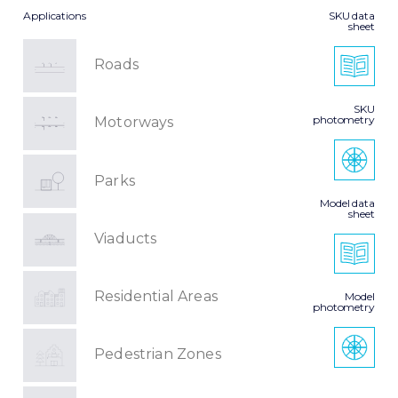
Applications
SKU data
sheet
Roads
SKU
photometry
Motorways
Parks
Model data
sheet
Viaducts
Residential Areas
Model
photometry
Pedestrian Zones