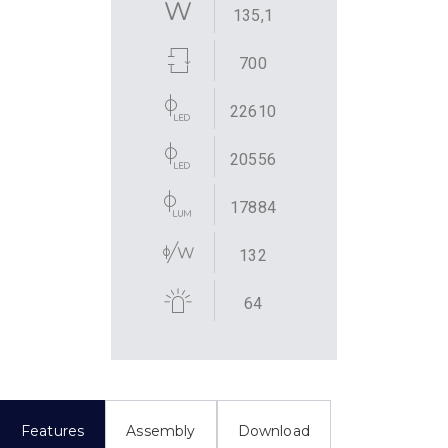
135,1
700
22610
20556
17884
132
64
Features
Assembly
Download