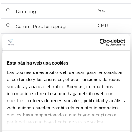
Yes
Dimming
CMR
Comm. Prot. for reprogr.
Dimensions and Mounting
Esta página web usa cookies
Crosier Mount
Mounting
Las cookies de este sitio web se usan para personalizar
el contenido y los anuncios, ofrecer funciones de redes
0,251m2
Wind Resistance
sociales y analizar el tráfico. Además, compartimos
información sobre el uso que haga del sitio web con
9Kg
Weight
nuestros partners de redes sociales, publicidad y análisis
web, quienes pueden combinarla con otra información
776x332x105mm
que les haya proporcionado o que hayan recopilado a
Measures
partir del uso que haya hecho de sus servicios.
Crosier Mount
Mounting position