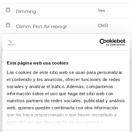
Yes
Dimming
CMR
Comm. Prot. for reprogr.
Dimensions and Mounting
Esta página web usa cookies
Crosier Mount
Mounting
Las cookies de este sitio web se usan para personalizar
el contenido y los anuncios, ofrecer funciones de redes
0,251m2
Wind Resistance
sociales y analizar el tráfico. Además, compartimos
información sobre el uso que haga del sitio web con
9Kg
Weight
nuestros partners de redes sociales, publicidad y análisis
web, quienes pueden combinarla con otra información
776x332x105mm
que les haya proporcionado o que hayan recopilado a
Measures
partir del uso que haya hecho de sus servicios.
Crosier Mount
Mounting position