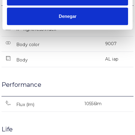
IK08
IK Impact resistance
Denegar
IP66
IP Tightness index
9007
Body color
AL iap
Body
Performance
10556lm
Flux (lm)
Life