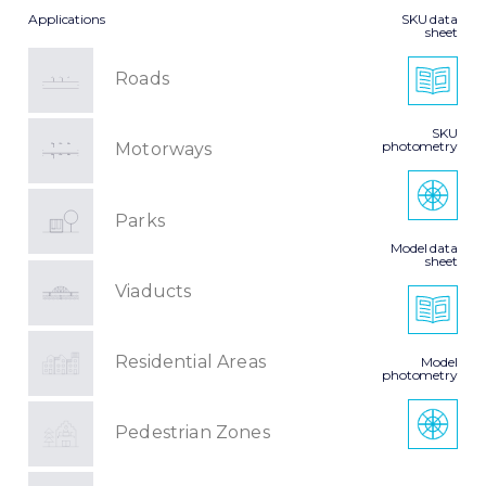
Applications
SKU data
sheet
Roads
SKU
photometry
Motorways
Parks
Model data
sheet
Viaducts
Residential Areas
Model
photometry
Pedestrian Zones