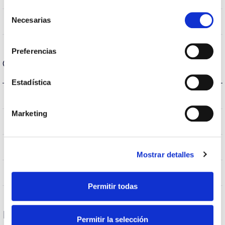
Selección
Necesarias
No
de
Linkable
consentimiento
Preferencias
Optical data
Estadística
4.000K
Colour temperature
Marketing
>70
CRI Colour rendering index
VA00K0M
Optical
Mostrar detalles
0,0%
Higher Hemispheric Flow
Permitir todas
Housing and Finish
Permitir la selección