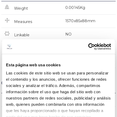
0.00145Kg
Weight
1570x85x88mm
Measures
NO
Linkable
No incluida
Power supply
Directa
Lighting
Esta página web usa cookies
Las cookies de este sitio web se usan para personalizar
el contenido y los anuncios, ofrecer funciones de redes
Optical data
sociales y analizar el tráfico. Además, compartimos
información sobre el uso que haga del sitio web con
nuestros partners de redes sociales, publicidad y análisis
5000K
Colour temperature
web, quienes pueden combinarla con otra información
que les haya proporcionado o que hayan recopilado a
80
CRI Colour rendering index
partir del uso que haya hecho de sus servicios.