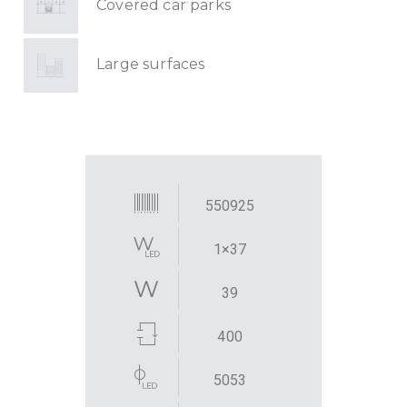
Covered car parks
Large surfaces
550925
1×37
39
400
5053