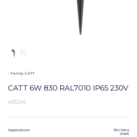
>
Family
CATT
CATT 6W 830 RAL7010 IP65 230V
495264
Applications
SKU data
sheet