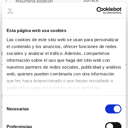
Surface
Mounting position
NO
Linkable
Directa
Lighting
Esta página web usa cookies
Las cookies de este sitio web se usan para personalizar
el contenido y los anuncios, ofrecer funciones de redes
Optical data
sociales y analizar el tráfico. Además, compartimos
información sobre el uso que haga del sitio web con
nuestros partners de redes sociales, publicidad y análisis
3.000K
Colour temperature
web, quienes pueden combinarla con otra información
que les haya proporcionado o que hayan recopilado a
partir del uso que haya hecho de sus servicios.
Housing and Finish
Selección
Necesarias
de
IP65
IP Tightness index
consentimiento
Preferencias