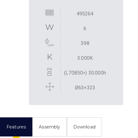
495264
6
398
3.000K
(L70B50>) 30.000h
Ø63×323
Features
Assembly
Download