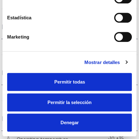
AL
Body
Estadística
Performance
Marketing
398lm
Flux (lm)
Mostrar detalles
Life
Permitir todas
(L70B50>) 30.000h
Lifetime
Permitir la selección
Funcionament condition
Denegar
-10 +35