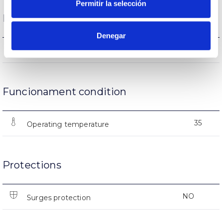
Permitir la selección
Life
Denegar
(L70B50>)50.000h
Lifetime
Funcionament condition
35
Operating temperature
Protections
NO
Surges protection