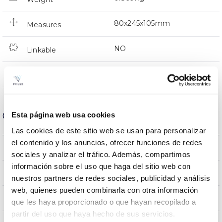
80x245x105mm
Measures
NO
Linkable
Directa
Lighting
Optical data
Esta página web usa cookies
Las cookies de este sitio web se usan para personalizar
el contenido y los anuncios, ofrecer funciones de redes
3000K
Colour temperature
sociales y analizar el tráfico. Además, compartimos
información sobre el uso que haga del sitio web con
90
CRI Colour rendering index
nuestros partners de redes sociales, publicidad y análisis
web, quienes pueden combinarla con otra información
36
Opening angle
que les haya proporcionado o que hayan recopilado a
partir del uso que haya hecho de sus servicios.