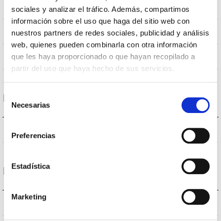
IP66
IP Tightness index
sociales y analizar el tráfico. Además, compartimos
información sobre el uso que haga del sitio web con
RAL9007
Body color
nuestros partners de redes sociales, publicidad y análisis
web, quienes pueden combinarla con otra información
AL iap
que les haya proporcionado o que hayan recopilado a
Body
partir del uso que haya hecho de sus servicios.
Selección
Performance
Necesarias
de
consentimiento
8400lm
Flux (lm)
Preferencias
Estadística
Life
Marketing
L70B50 >50.000h
Lifetime