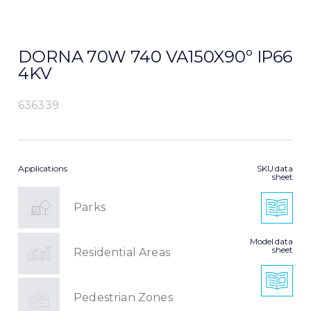
DORNA 70W 740 VA150X90º IP66
4KV
636339
Applications
SKU data
sheet
Parks
Model data
sheet
Residential Areas
Pedestrian Zones