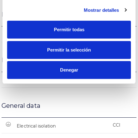
Mostrar detalles
Funcionament condition
Permitir todas
-20ºC~+50ºC
Operating temperature
Permitir la selección
Protections
Denegar
NO
Surges protection
General data
CCI
Electrical isolation