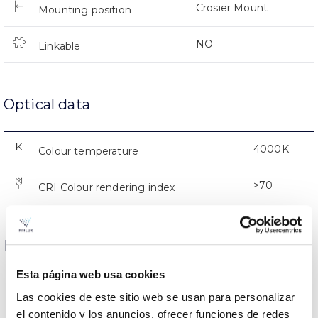
Crosier Mount
Mounting position
NO
Linkable
Optical data
4000K
Colour temperature
>70
CRI Colour rendering index
Housing and Finish
Esta página web usa cookies
IK08
IK Impact resistance
Las cookies de este sitio web se usan para personalizar
el contenido y los anuncios, ofrecer funciones de redes