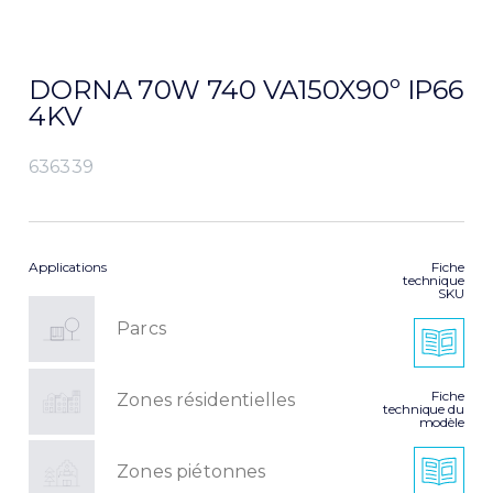
DORNA 70W 740 VA150X90º IP66
4KV
636339
Applications
Fiche
technique
SKU
Parcs
Fiche
Zones résidentielles
technique du
modèle
Zones piétonnes