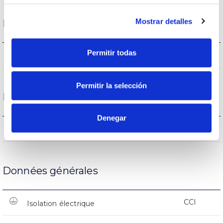
Mostrar detalles
État de fonctionnement
Permitir todas
-20ºC~+50ºC
Température de service
Permitir la selección
Protections
Denegar
NON
Protection surfaces
Données générales
CCI
Isolation électrique