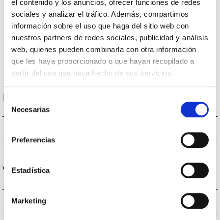
el contenido y los anuncios, ofrecer funciones de redes
IP66
Indice d’étanchéité IP
sociales y analizar el tráfico. Además, compartimos
información sobre el uso que haga del sitio web con
RAL9007
Couleur du corps
nuestros partners de redes sociales, publicidad y análisis
web, quienes pueden combinarla con otra información
AL iap
Corps
que les haya proporcionado o que hayan recopilado a
partir del uso que haya hecho de sus servicios.
Performance
Selección
Necesarias
de
consentimiento
8400lm
Flux (lm)
Preferencias
Vie
Estadística
Marketing
L70B50 >50.000h
Heures de vie