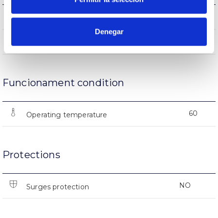
(L70B50>)35.000h
Lifetime
Denegar
5000
Nº of ignitions
Funcionament condition
60
Operating temperature
Protections
NO
Surges protection