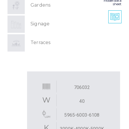
Model data
sheet
Gardens
Signage
Terraces
706032
40
5965-6003-6108
3000K-4000K-5000K