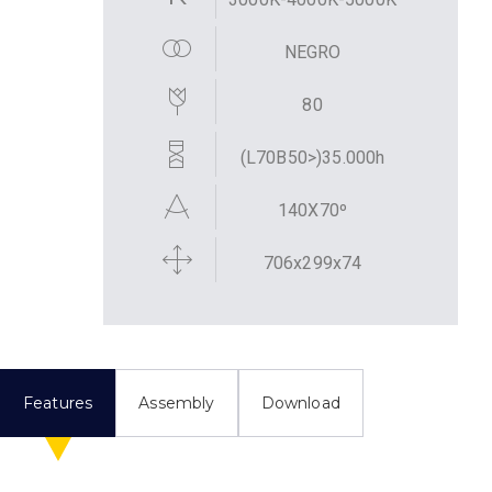
NEGRO
80
(L70B50>)35.000h
140X70º
706x299x74
Features
Assembly
Download