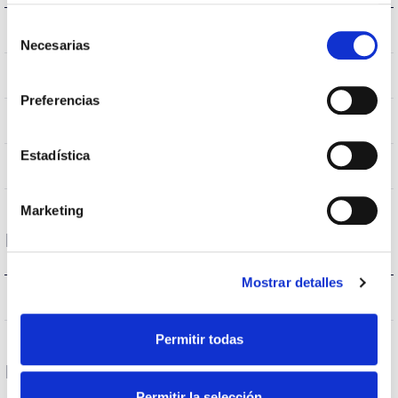
Selección
IK07
IK Impact resistance
Necesarias
de
consentimiento
IP65
IP Tightness index
Preferencias
NEGRO
Body color
Estadística
ABS,PC,METAL,ANTI UV
Body
Marketing
Performance
Mostrar detalles
5965-6003-6108lm
Flux (lm)
Permitir todas
Life
Permitir la selección