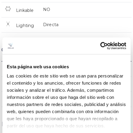
NO
Linkable
Directa
Lighting
Optical data
Esta página web usa cookies
3000K-4000K-5000K
Colour temperature
Las cookies de este sitio web se usan para personalizar
el contenido y los anuncios, ofrecer funciones de redes
80
CRI Colour rendering index
sociales y analizar el tráfico. Además, compartimos
información sobre el uso que haga del sitio web con
140X70º
Opening angle
nuestros partners de redes sociales, publicidad y análisis
web, quienes pueden combinarla con otra información
que les haya proporcionado o que hayan recopilado a
Housing and Finish
partir del uso que haya hecho de sus servicios.