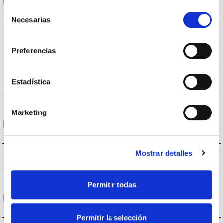
Selección
Necesarias
de
E27
Bushing type
consentimiento
Preferencias
IP20
IP Tightness index
Estadística
White
Body color
Marketing
Performance
Mostrar detalles
1002lm
Flux (lm)
Permitir todas
Life
Permitir la selección