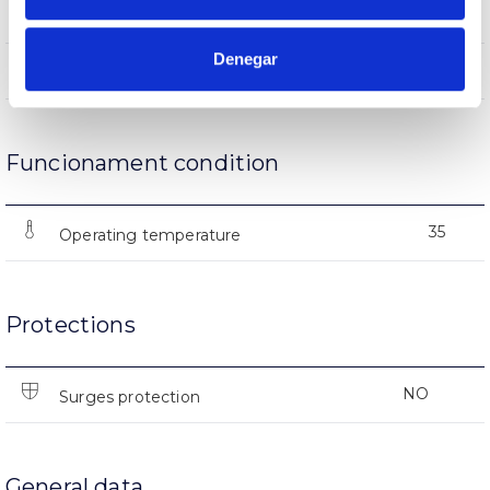
(L70B50>)15.000h
Lifetime
Denegar
(L70B50>)15.000h
Lifetime
Funcionament condition
35
Operating temperature
Protections
NO
Surges protection
General data