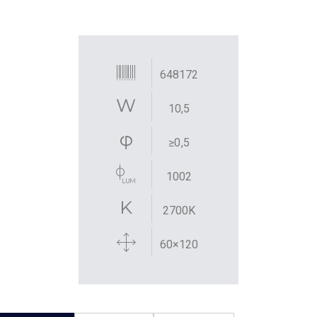
648172
10,5
≥0,5
1002
2700K
60×120