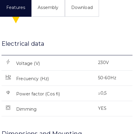
Features
Assembly
Download
Electrical data
230V
Voltage (V)
50-60Hz
Frecuency (Hz)
≥0,5
Power factor (Cos fi)
YES
Dimming
Dimensions and Mounting