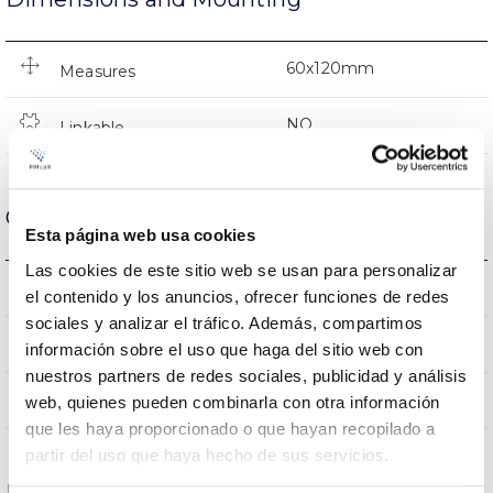
60x120mm
Measures
NO
Linkable
Optical data
Esta página web usa cookies
Las cookies de este sitio web se usan para personalizar
2700K
Colour temperature
el contenido y los anuncios, ofrecer funciones de redes
sociales y analizar el tráfico. Además, compartimos
80
CRI Colour rendering index
información sobre el uso que haga del sitio web con
nuestros partners de redes sociales, publicidad y análisis
220
Opening angle
web, quienes pueden combinarla con otra información
que les haya proporcionado o que hayan recopilado a
partir del uso que haya hecho de sus servicios.
Housing and Finish