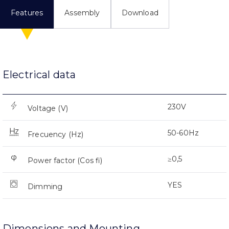
Features
Assembly
Download
Electrical data
230V
Voltage (V)
50-60Hz
Frecuency (Hz)
≥0,5
Power factor (Cos fi)
YES
Dimming
Dimensions and Mounting