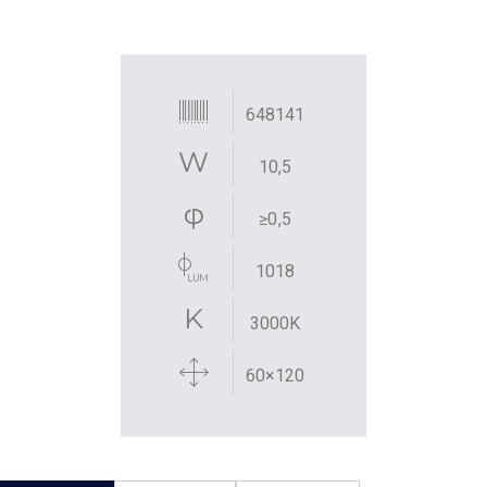
648141
10,5
≥0,5
1018
3000K
60×120