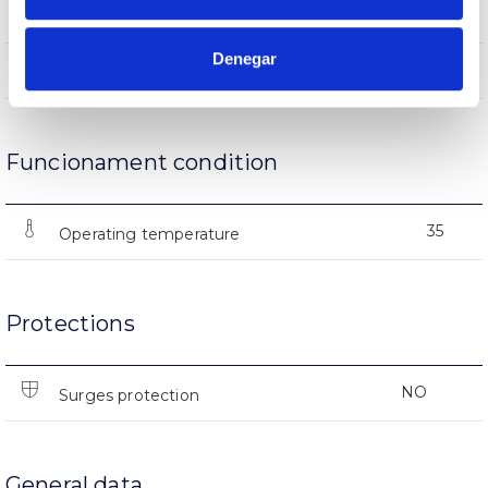
(L70B50>)15.000h
Lifetime
Denegar
(L70B50>)15.000h
Lifetime
Funcionament condition
35
Operating temperature
Protections
NO
Surges protection
General data