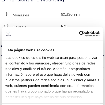
60x120mm
Measures
NO
Linkable
Optical data
Esta página web usa cookies
Las cookies de este sitio web se usan para personalizar
3000K
Colour temperature
el contenido y los anuncios, ofrecer funciones de redes
sociales y analizar el tráfico. Además, compartimos
80
CRI Colour rendering index
información sobre el uso que haga del sitio web con
nuestros partners de redes sociales, publicidad y análisis
220
Opening angle
web, quienes pueden combinarla con otra información
que les haya proporcionado o que hayan recopilado a
partir del uso que haya hecho de sus servicios.
Housing and Finish