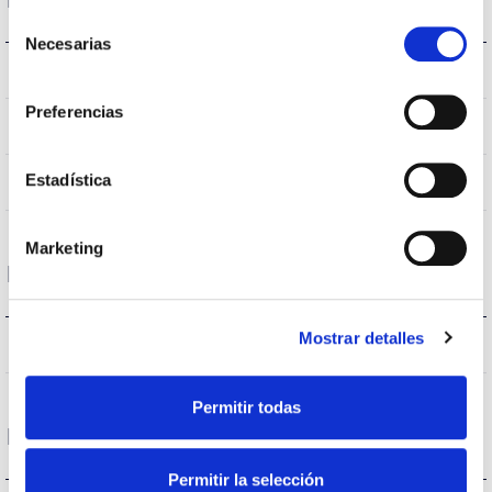
Selección
Necesarias
de
E27
Bushing type
consentimiento
Preferencias
IP20
IP Tightness index
Estadística
White
Body color
Marketing
Performance
Mostrar detalles
1018lm
Flux (lm)
Permitir todas
Life
Permitir la selección