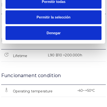
Permitir todas
Performance
Permitir la selección
4.731lm
Flux (lm)
Denegar
Life
L90 B10 >200.000h
Lifetime
Funcionament condition
-40~+50ºC
Operating temperature