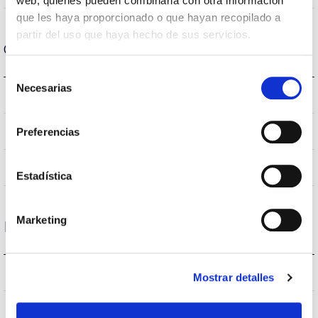
web, quienes pueden combinarla con otra información
que les haya proporcionado o que hayan recopilado a
partir del uso que haya hecho de sus servicios.
Optical data
Selección
Necesarias
de
4.000K
Colour temperature
consentimiento
>70
Preferencias
CRI Colour rendering index
VA00L1P
Optical
Estadística
Marketing
Housing and Finish
66
Current (A)
Mostrar detalles