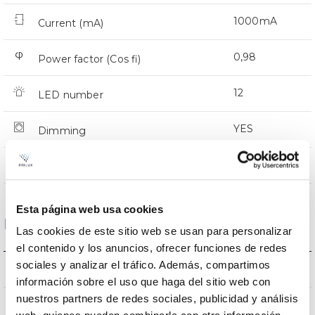
1000mA
Current (mA)
0,98
Power factor (Cos fi)
12
LED number
YES
Dimming
CMR
Comm. Prot. for reprogr.
Esta página web usa cookies
Dimensions and Mounting
Las cookies de este sitio web se usan para personalizar
el contenido y los anuncios, ofrecer funciones de redes
sociales y analizar el tráfico. Además, compartimos
318 a 408x116mm
Measures
información sobre el uso que haga del sitio web con
nuestros partners de redes sociales, publicidad y análisis
NO
Linkable