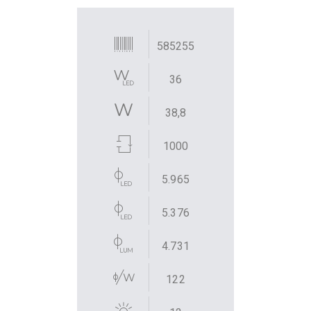
585255
36
38,8
1000
5.965
5.376
4.731
122