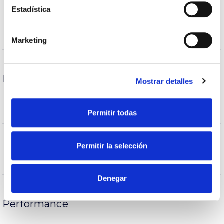
Estadística
VA00K0M
Optical
1,3
Higher Hemispheric Flow
Marketing
Housing and Finish
Mostrar detalles
IK08
IK Impact resistance
Permitir todas
9005
Body color
Permitir la selección
AL iap
Body
Denegar
Performance