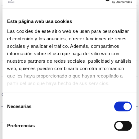
490x490x850mm
Measures
Esta página web usa cookies
Montaje en Brazo,Montaje en
Mounting
Las cookies de este sitio web se usan para personalizar
Baculo
position
el contenido y los anuncios, ofrecer funciones de redes
sociales y analizar el tráfico. Además, compartimos
NO
Linkable
información sobre el uso que haga del sitio web con
nuestros partners de redes sociales, publicidad y análisis
Directa
web, quienes pueden combinarla con otra información
Lighting
que les haya proporcionado o que hayan recopilado a
partir del uso que haya hecho de sus servicios.
Optical data
Selección
Necesarias
de
4000K
consentimiento
Colour temperature
Preferencias
70
CRI Colour rendering index