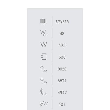
573238
48
49,2
500
8828
6871
4947
101