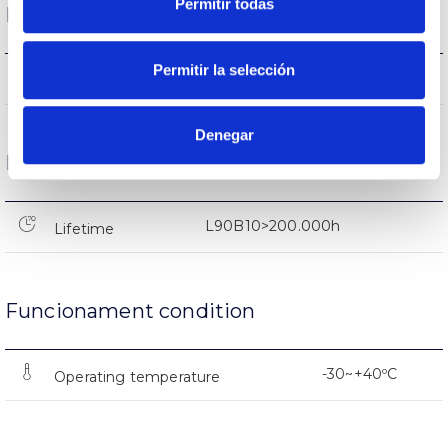
Permitir todas
Performance
Permitir la selección
147.528lm
Flux (lm)
Denegar
Life
L90B10>200.000h
Lifetime
Funcionament condition
-30~+40ºC
Operating temperature