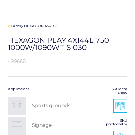
>
Family
HEXAGON MATCH
HEXAGON PLAY 4X144L 750
1000W/1090WT S-030
499668
Applications
SKU data
sheet
Sports grounds
SKU
photometry
Signage