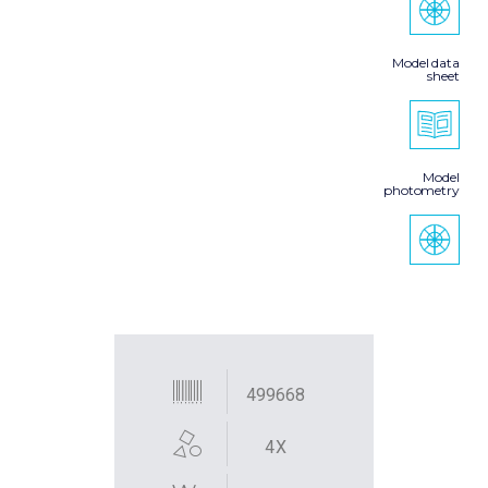
Model data
sheet
Model
photometry
499668
4X