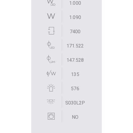
1.000
1.090
7400
171.522
147.528
135
576
S030L2P
NO