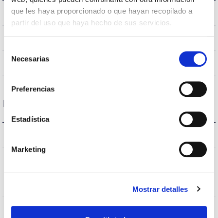
que les haya proporcionado o que hayan recopilado a
5.000K
Colour temperature
partir del uso que haya hecho de sus servicios.
>70
CRI Colour rendering index
Selección
Necesarias
de
S030L2P
Optical
consentimiento
Preferencias
Housing and Finish
Estadística
IP66
IP Tightness index
Marketing
9007
Body color
AL iap
Body
Mostrar detalles