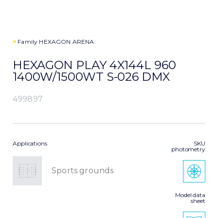
>
Family
HEXAGON ARENA
HEXAGON PLAY 4X144L 960
1400W/1500WT S-026 DMX
499897
Applications
SKU
photometry
Sports grounds
Model data
sheet