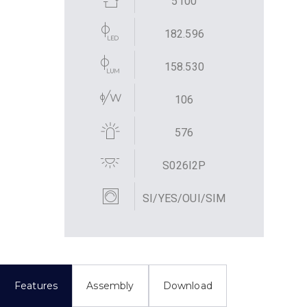
5100
182.596
158.530
106
576
S026I2P
SI/YES/OUI/SIM
Features
Assembly
Download