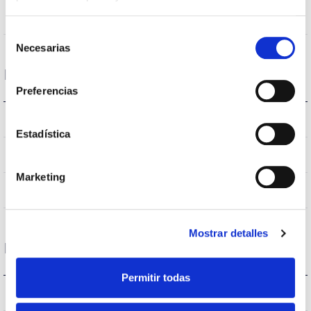
S026I2P
Optical
Selección
Necesarias
de
consentimiento
Housing and Finish
Preferencias
IP66
IP Tightness index
Estadística
9007
Body color
Marketing
AL iap
Body
Mostrar detalles
Performance
Permitir todas
158.530lm
Flux (lm)