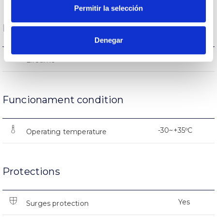
Permitir la selección
Life
Denegar
L90B10>154.000h
Lifetime
Funcionament condition
-30~+35ºC
Operating temperature
Protections
Yes
Surges protection