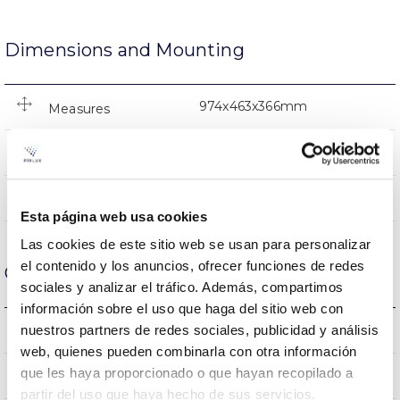
Dimensions and Mounting
974x463x366mm
Measures
No
Linkable
Directa
Lighting
Esta página web usa cookies
Las cookies de este sitio web se usan para personalizar
el contenido y los anuncios, ofrecer funciones de redes
Optical data
sociales y analizar el tráfico. Además, compartimos
información sobre el uso que haga del sitio web con
6.000K
nuestros partners de redes sociales, publicidad y análisis
Colour temperature
web, quienes pueden combinarla con otra información
que les haya proporcionado o que hayan recopilado a
>90
CRI Colour rendering index
partir del uso que haya hecho de sus servicios.