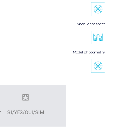
Model data sheet
Model photometry
P
SI/YES/OUI/SIM