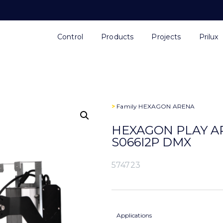
Control
Products
Projects
Prilux
>
Family
HEXAGON ARENA
HEXAGON PLAY AR
S066I2P DMX
574723
Applications