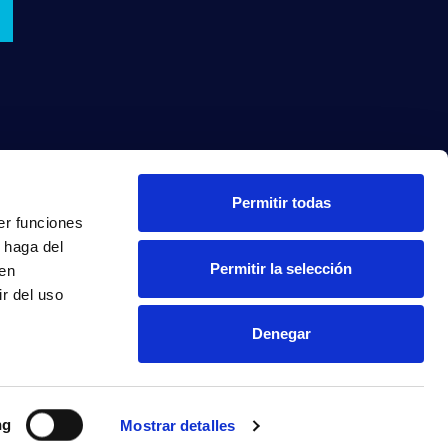
Permitir todas
er funciones
 haga del
Permitir la selección
den
r del uso
Denegar
INTRANET
ng
Mostrar detalles