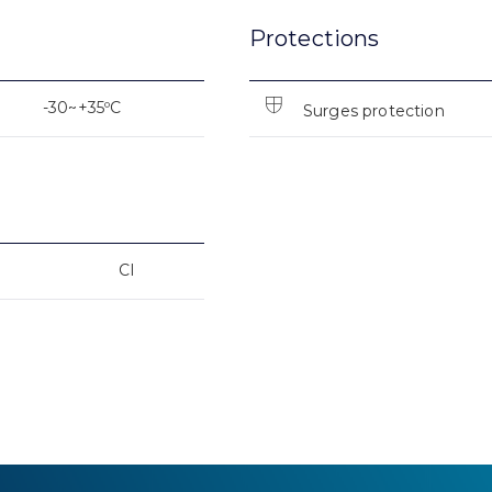
Protections
-30~+35ºC
Surges protection
CI