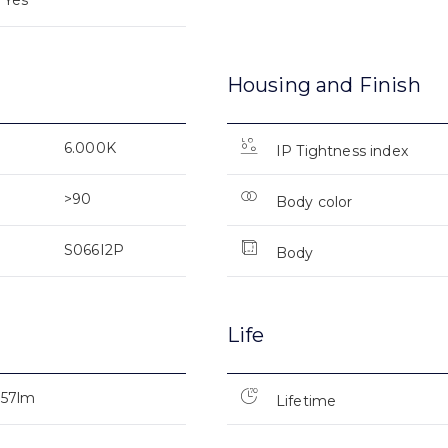
Yes
Housing and Finish
6.000K
IP Tightness index
>90
Body color
S066I2P
Body
Life
957lm
Lifetime