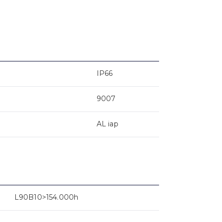
IP66
9007
AL iap
L90B10>154.000h