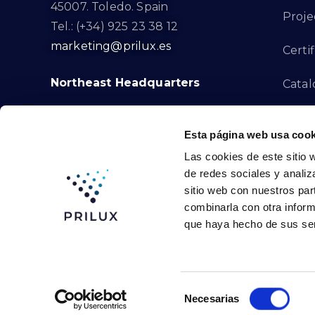
45007. Toledo. Spain
Proje
Tel.: (+34) 925 23 38 12
marketing@prilux.es
Certif
Northeast Headquarters
Cata
Innov
Calle Del Torrent Fondo, s/n
Esta página web usa cook
08791. Sant Llorenç d’Hortons.
Compl
Las cookies de este sitio 
Barcelona. Spain
de redes sociales y analiz
Tel.: (+34) 93 719 23 29
Cont
sitio web con nuestros par
marketing@prilux.es
combinarla con otra inform
que haya hecho de sus ser
Prilux Lighting © 2024
Selección
Necesarias
de