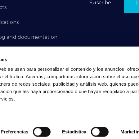
Suscribe
cts
ications
log and documentation
ation Projects
ies
aints Channel
web se usan para personalizar el contenido y los anuncios, ofrec
ar el tráfico. Además, compartimos información sobre el uso que
act
tners de redes sociales, publicidad y análisis web, quienes pue
ación que les haya proporcionado o que hayan recopilado a parti
vicios.
Privacy Policy
|
Cookie Policy
Preferencias
Estadística
Marketi