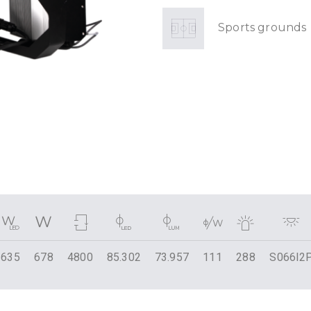
Sports grounds
635
678
4800
85.302
73.957
111
288
S066I2