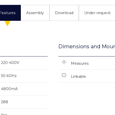
Features
Assembly
Download
Under request
Dimensions and Mou
220-400V
Measures
50-60Hz
Linkable
4800mA
288