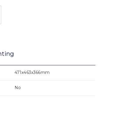
nting
471x463x366mm
No