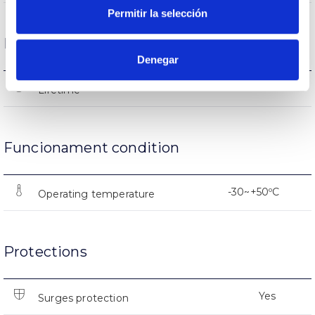
Permitir la selección
Life
Denegar
L90B10>100.000h
Lifetime
Funcionament condition
-30~+50ºC
Operating temperature
Protections
Yes
Surges protection