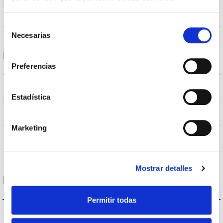
>70
CRI Colour rendering index
Selección
Necesarias
de
consentimiento
Housing and Finish
Preferencias
IP66
IP Tightness index
Estadística
9007
Body color
Marketing
AL iap
Body
Mostrar detalles
Performance
Permitir todas
14.200lm
Flux (lm)