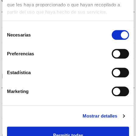
Optical data
que les haya proporcionado o que hayan recopilado a
partir del uso que haya hecho de sus servicios.
3.000K
Colour temperature
Selección
>80
Necesarias
CRI Colour rendering index
de
consentimiento
35
Opening angle
Preferencias
Estadística
Housing and Finish
Marketing
E27
Bushing type
IP20
IP Tightness index
Mostrar detalles
Permitir todas