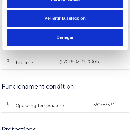
Performance
Permitir la selección
1.254lm
Flux (lm)
Denegar
Life
(L70B50>) 25.000h
Lifetime
Funcionament condition
-5ºC~+35 ºC
Operating temperature
Protections