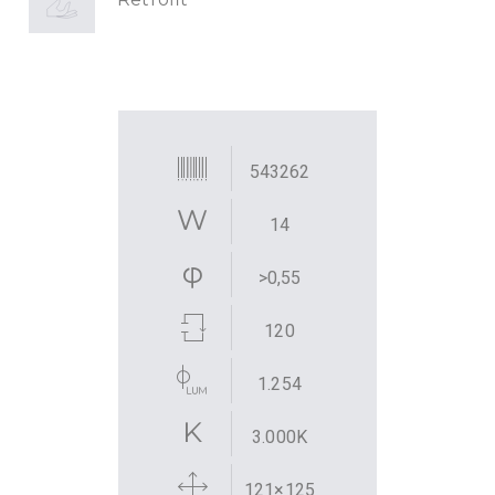
543262
14
>0,55
120
1.254
3.000K
121×125