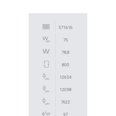
571616
75
78,8
800
12654
12098
7622
97