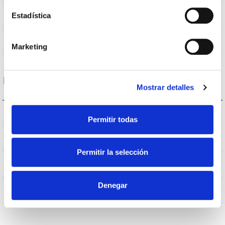
VA00K0M
Optical
Estadística
0,0%
Higher Hemispheric Flow
Marketing
Housing and Finish
Mostrar detalles
IK08
IK Impact resistance
Permitir todas
IP65
IP Tightness index
Permitir la selección
65
Current (A)
Denegar
AL
Body