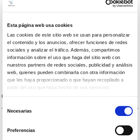
Wind
0,31m2
Resistance
Esta página web usa cookies
Las cookies de este sitio web se usan para personalizar
10Kg
Weight
el contenido y los anuncios, ofrecer funciones de redes
sociales y analizar el tráfico. Además, compartimos
855x445mm
Measures
información sobre el uso que haga del sitio web con
nuestros partners de redes sociales, publicidad y análisis
No
Linkable
web, quienes pueden combinarla con otra información
que les haya proporcionado o que hayan recopilado a
partir del uso que haya hecho de sus servicios.
Optical data
Selección
Necesarias
de
3.000K
Colour temperature
consentimiento
Preferencias
>70
CRI Colour rendering index