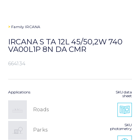
>
Family
IRCANA
IRCANA S TA 12L 45/50,2W 740
VA00L1P 8N DA CMR
664134
Applications
SKU data
sheet
Roads
SKU
photometry
Parks