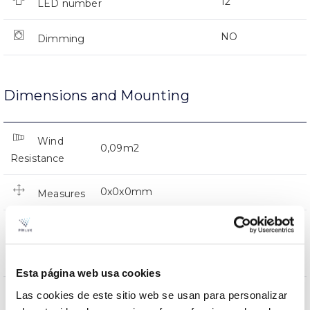
12
LED number
NO
Dimming
Dimensions and Mounting
Wind
0,09m2
Resistance
0x0x0mm
Measures
Montaje en Brazo,Montaje en
Mounting
Baculo,Montaje en Poste,Vertical en
position
Punta
Esta página web usa cookies
NO
Las cookies de este sitio web se usan para personalizar
Linkable