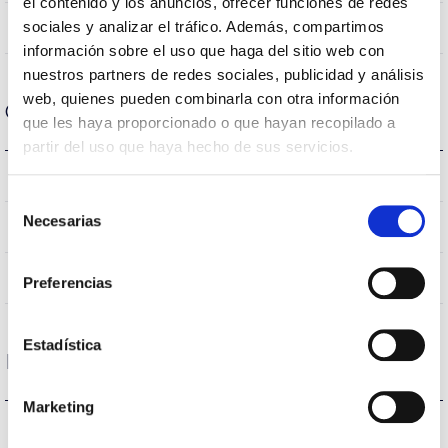
el contenido y los anuncios, ofrecer funciones de redes
sociales y analizar el tráfico. Además, compartimos
Directa
Lighting
información sobre el uso que haga del sitio web con
nuestros partners de redes sociales, publicidad y análisis
web, quienes pueden combinarla con otra información
Optical data
que les haya proporcionado o que hayan recopilado a
partir del uso que haya hecho de sus servicios.
4000K
Colour temperature
Selección
Necesarias
de
70
CRI Colour rendering index
consentimiento
VA00L1P
Optical
Preferencias
Estadística
Housing and Finish
Marketing
IK10
IK Impact resistance