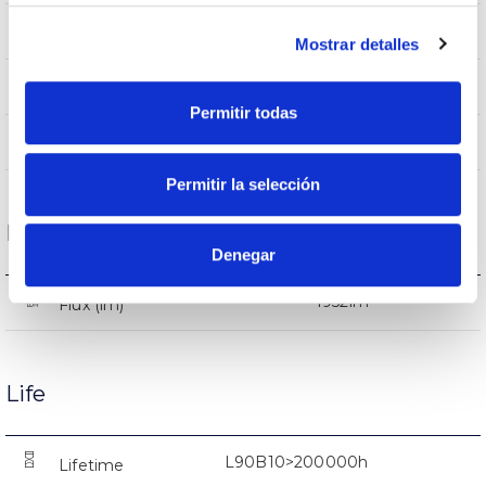
IP66
IP Tightness index
Mostrar detalles
9005
Body color
Permitir todas
AL iap
Body
Permitir la selección
Performance
Denegar
4952lm
Flux (lm)
Life
L90B10>200000h
Lifetime