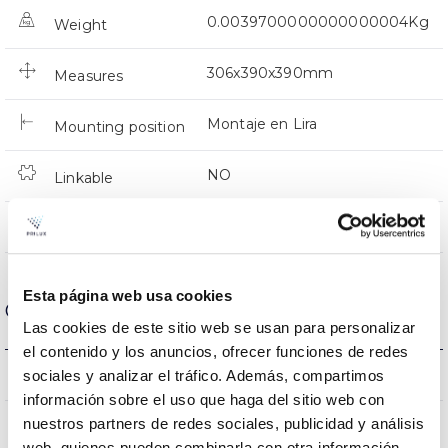
0.0039700000000000004Kg
Weight
306x390x390mm
Measures
Montaje en Lira
Mounting position
NO
Linkable
Directa
Lighting
Esta página web usa cookies
Optical data
Las cookies de este sitio web se usan para personalizar
el contenido y los anuncios, ofrecer funciones de redes
5000K
sociales y analizar el tráfico. Además, compartimos
Colour temperature
información sobre el uso que haga del sitio web con
nuestros partners de redes sociales, publicidad y análisis
80
CRI Colour rendering index
web, quienes pueden combinarla con otra información