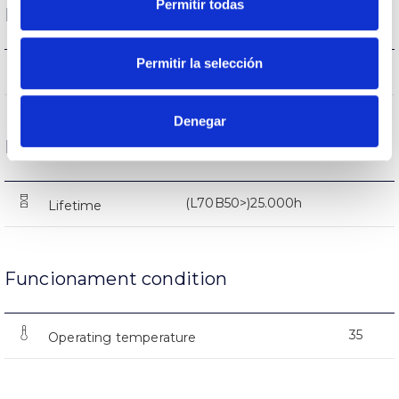
Permitir todas
Performance
Permitir la selección
28115lm
Flux (lm)
Denegar
Life
(L70B50>)25.000h
Lifetime
Funcionament condition
35
Operating temperature