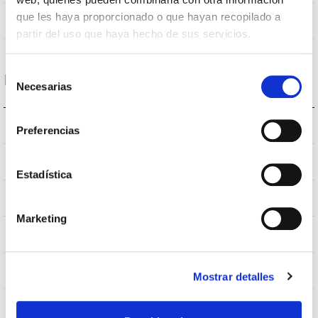
que les haya proporcionado o que hayan recopilado a
110
Opening angle
partir del uso que haya hecho de sus servicios.
Selección
Housing and Finish
Necesarias
de
consentimiento
IK06
IK Impact resistance
Preferencias
IP65
IP Tightness index
Estadística
–
Current (A)
Marketing
7045
Body color
Al
Body
Mostrar detalles