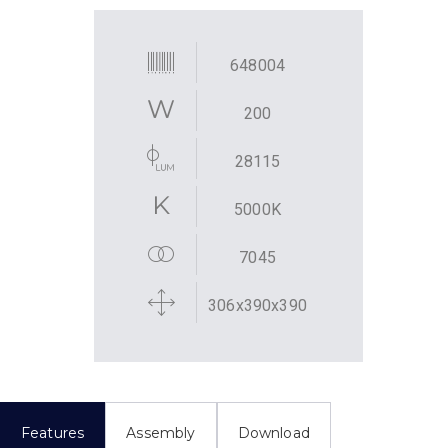
648004
200
28115
5000K
7045
306x390x390
Features
Assembly
Download