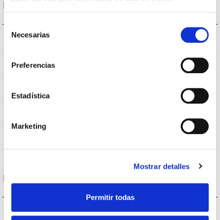
Housing and Finish
Selección
Necesarias
IK06
de
IK Impact resistance
consentimiento
IP65
IP Tightness index
Preferencias
–
Current (A)
Estadística
7045
Body color
Marketing
Al
Body
Mostrar detalles
Performance
Permitir todas
4438lm
Flux (lm)