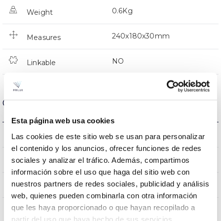
0.6Kg
Weight
240x180x30mm
Measures
NO
Linkable
Optical data
Esta página web usa cookies
4000K
Colour temperature
Las cookies de este sitio web se usan para personalizar
el contenido y los anuncios, ofrecer funciones de redes
80
sociales y analizar el tráfico. Además, compartimos
CRI Colour rendering index
información sobre el uso que haga del sitio web con
nuestros partners de redes sociales, publicidad y análisis
110
Opening angle
web, quienes pueden combinarla con otra información
que les haya proporcionado o que hayan recopilado a
partir del uso que haya hecho de sus servicios.