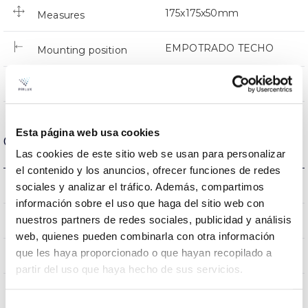
175x175x50mm
Measures
EMPOTRADO TECHO
Mounting position
NO
Linkable
Esta página web usa cookies
Optical data
Las cookies de este sitio web se usan para personalizar
el contenido y los anuncios, ofrecer funciones de redes
4000K
Colour temperature
sociales y analizar el tráfico. Además, compartimos
información sobre el uso que haga del sitio web con
80
nuestros partners de redes sociales, publicidad y análisis
CRI Colour rendering index
web, quienes pueden combinarla con otra información
que les haya proporcionado o que hayan recopilado a
100
Opening angle
partir del uso que haya hecho de sus servicios.
Selección