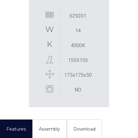
629201
14
4000K
155X155
175x175x50
NO
Features
Assembly
Download