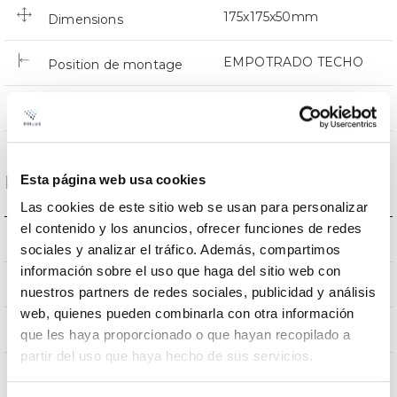
175x175x50mm
Dimensions
EMPOTRADO TECHO
Position de montage
NON
Empalmable
Esta página web usa cookies
Données optiques
Las cookies de este sitio web se usan para personalizar
el contenido y los anuncios, ofrecer funciones de redes
4000K
Température de coleur
sociales y analizar el tráfico. Además, compartimos
información sobre el uso que haga del sitio web con
80
CRI Indice de rendu des couleurs
nuestros partners de redes sociales, publicidad y análisis
web, quienes pueden combinarla con otra información
100
Angle d’ouverture
que les haya proporcionado o que hayan recopilado a
partir del uso que haya hecho de sus servicios.