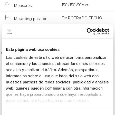
150x150x50mm
Measures
EMPOTRADO TECHO
Mounting position
NO
Linkable
Esta página web usa cookies
Optical data
Las cookies de este sitio web se usan para personalizar
el contenido y los anuncios, ofrecer funciones de redes
4000K
Colour temperature
sociales y analizar el tráfico. Además, compartimos
información sobre el uso que haga del sitio web con
80
nuestros partners de redes sociales, publicidad y análisis
CRI Colour rendering index
web, quienes pueden combinarla con otra información
que les haya proporcionado o que hayan recopilado a
100
Opening angle
partir del uso que haya hecho de sus servicios.
Selección