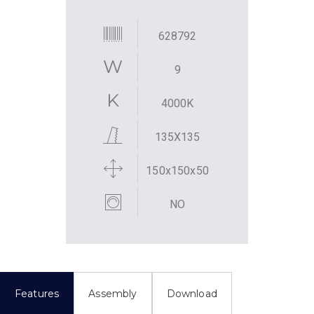
628792
9
4000K
135X135
150x150x50
NO
Features
Assembly
Download