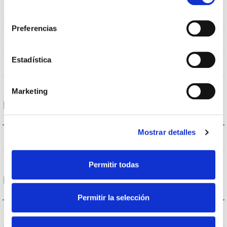
IP20
consentimiento
IP Tightness index
Preferencias
IP40
Current (A)
Estadística
AL
Body
Marketing
Performance
Mostrar detalles
950lm
Flux (lm)
Permitir todas
Life
Permitir la selección
(L70B50>)50.000h
Lifetime