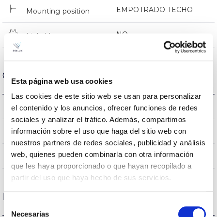
EMPOTRADO TECHO
Mounting position
NO
Linkable
Optical data
Esta página web usa cookies
Las cookies de este sitio web se usan para personalizar
4000K
Colour temperature
el contenido y los anuncios, ofrecer funciones de redes
sociales y analizar el tráfico. Además, compartimos
80
información sobre el uso que haga del sitio web con
CRI Colour rendering index
nuestros partners de redes sociales, publicidad y análisis
web, quienes pueden combinarla con otra información
100
Opening angle
que les haya proporcionado o que hayan recopilado a
partir del uso que haya hecho de sus servicios.
Housing and Finish
Selección
Necesarias
de