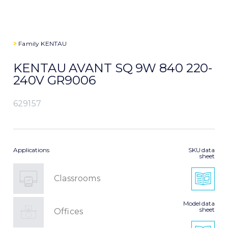
>
Family
KENTAU
KENTAU AVANT SQ 9W 840 220-
240V GR9006
629157
Applications
SKU data
sheet
Classrooms
Model data
sheet
Offices