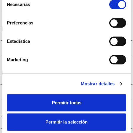
-%
Necesarias
Performance
de
consentimiento
Preferencias
Life
Estadística
–
Lifetime
Marketing
Protections
Mostrar detalles
NO
Surges protection
Permitir todas
General data
Permitir la selección